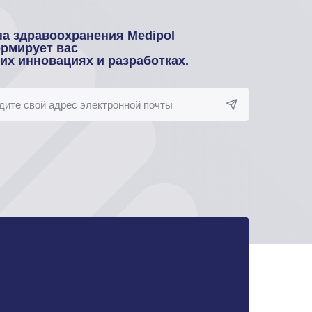
па здравоохранения Medipol
рмирует вас
оих инновациях и разработках.