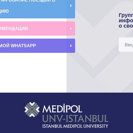
ЦИЮ
Груп
инфо
о св
ОМЕНДАЦИИ
МОЙ WHATSAPP