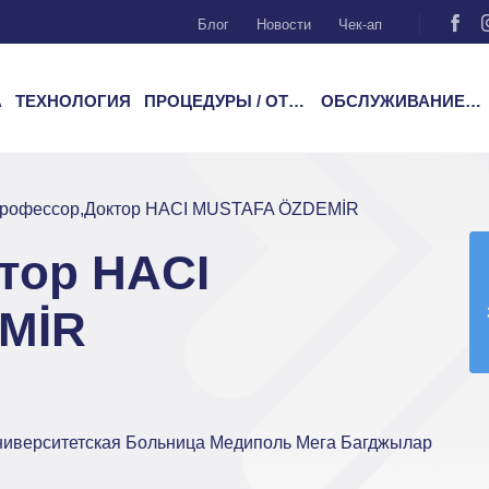
Блог
Новости
Чек-ап
А
ТЕХНОЛОГИЯ
ПРОЦЕДУРЫ / ОТДЕЛЕНИЯ
ОБСЛУЖИВАНИЕ ПАЦИЕНТОВ
рофессор,Доктор HACI MUSTAFA ÖZDEMİR
тор HACI
MİR
ниверситетская Больница Медиполь Мега Багджылар