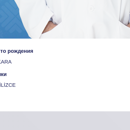
то рождения
KARA
ки
İLİZCE