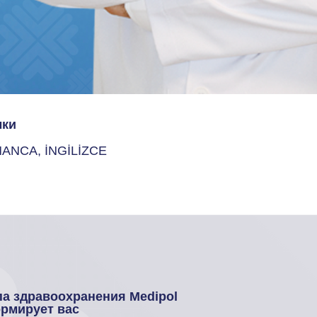
ки
ANCA, İNGİLİZCE
па здравоохранения Medipol
рмирует вас