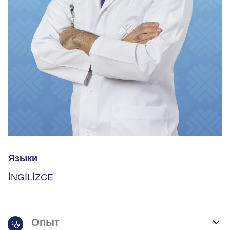
Языки
İNGİLİZCE
Опыт