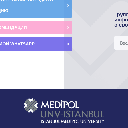
ЦИЮ
Груп
инфо
о св
ОМЕНДАЦИИ
МОЙ WHATSAPP