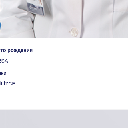
то рождения
RSA
ки
İLİZCE