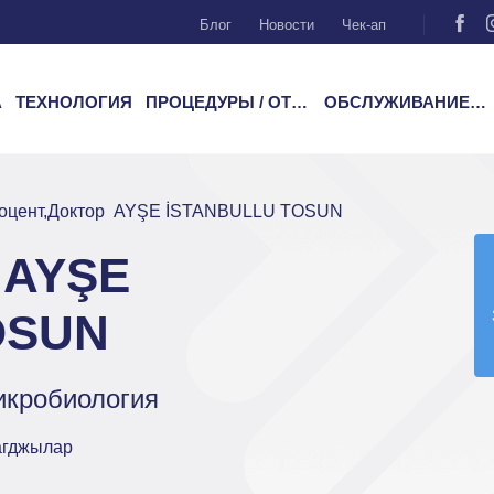
Блог
Новости
Чек-ап
А
ТЕХНОЛОГИЯ
ПРОЦЕДУРЫ / ОТДЕЛЕНИЯ
ОБСЛУЖИВАНИЕ ПАЦИЕНТОВ
оцент,Доктор AYŞE İSTANBULLU TOSUN
 AYŞE
OSUN
икробиология
агджылар