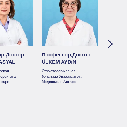
р,Доктор
Профессор,Доктор
Доцент
ASYALI
ÜLKEM AYDıN
ARİF Y
еская
Стоматологическая
Стоматоло
верситета
больница Университета
больница 
нкаре
Медиполь в Анкаре
Медиполь 