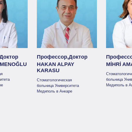
Доктор
Профессор,Доктор
Профессо
KMENOĞLU
HAKAN ALPAY
MİHRİ AM
KARASU
ая
Стоматологич
итета
больница Уни
Стоматологическая
ре
Медиполь в А
больница Университета
Медиполь в Анкаре