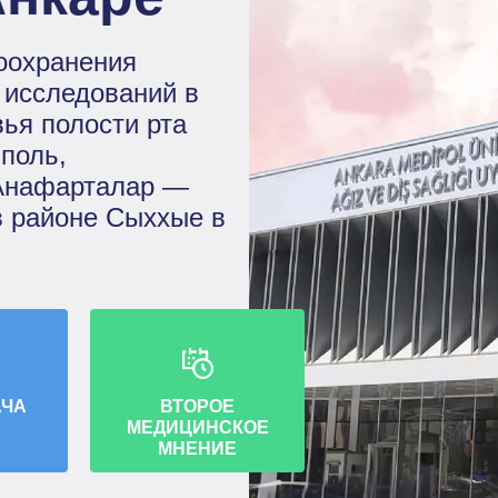
оохранения
 исследований в
вья полости рта
поль,
 Анафарталар —
в районе Сыххые в
АЧА
ВТОРОЕ
МЕДИЦИНСКОЕ
МНЕНИЕ