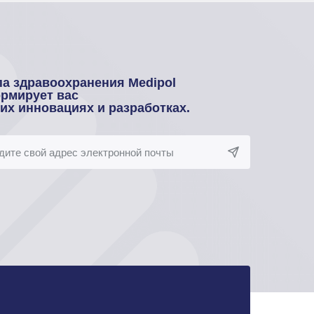
па здравоохранения Medipol
рмирует вас
оих инновациях и разработках.