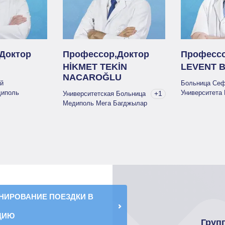
Доктор
Профессор,Доктор
Профессо
HİKMET TEKİN
LEVENT 
NACAROĞLU
й
Больница Сеф
диполь
Университета
+1
Университетская Больница
Медиполь Мега Багджылар
НИРОВАНИЕ ПОЕЗДКИ В
ЦИЮ
Груп