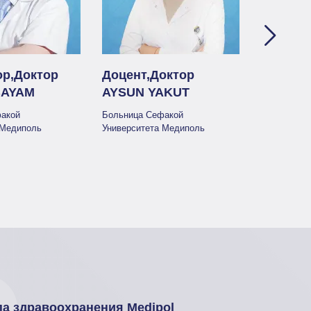
р,Доктор
Доцент,Доктор
Доцент
BAYAM
AYSUN YAKUT
ERKİN 
акой
Больница Сефакой
Больница 
 Медиполь
Университета Медиполь
Университ
па здравоохранения Medipol