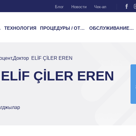
Блог
Новости
Чек-ап
А
ТЕХНОЛОГИЯ
ПРОЦЕДУРЫ / ОТДЕЛЕНИЯ
ОБСЛУЖИВАНИЕ ПАЦИЕНТОВ
оцент,Доктор ELİF ÇİLER EREN
 ELİF ÇİLER EREN
агджылар