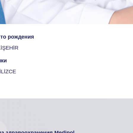
то рождения
İŞEHİR
ки
İLİZCE
па здравоохранения Medipol