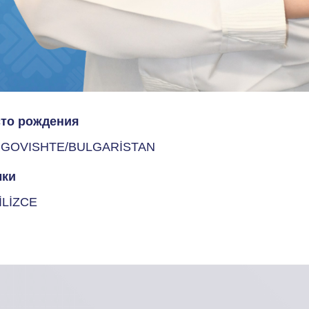
то рождения
GOVISHTE/BULGARİSTAN
ки
İLİZCE