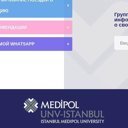
ЦИЮ
Груп
инфо
о св
ОМЕНДАЦИИ
МОЙ WHATSAPP