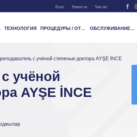
Блог
Новости
Чек-ап
А
ТЕХНОЛОГИЯ
ПРОЦЕДУРЫ / ОТДЕЛЕНИЯ
ОБСЛУЖИВАНИЕ ПАЦИЕНТОВ
реподаватель с учёной степенью доктора AYŞE İNCE
с учёной
ора AYŞE İNCE
агджылар