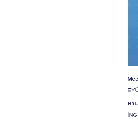
Мес
EY
Язы
İNG