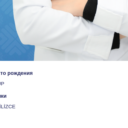
то рождения
ÜP
ки
İLİZCE