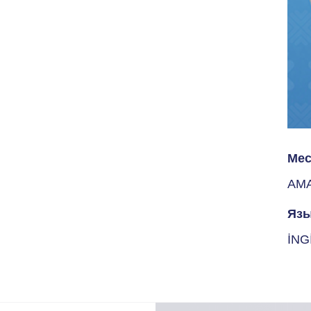
Мес
AM
Язы
İNG