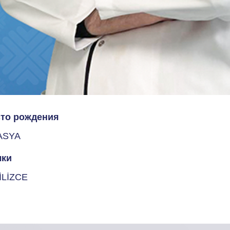
то рождения
ASYA
ки
İLİZCE