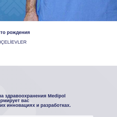
то рождения
ÇELİEVLER
па здравоохранения Medipol
рмирует вас
оих инновациях и разработках.