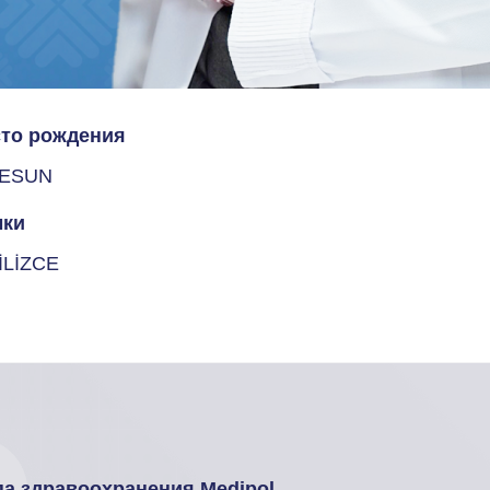
то рождения
RESUN
ки
İLİZCE
па здравоохранения Medipol