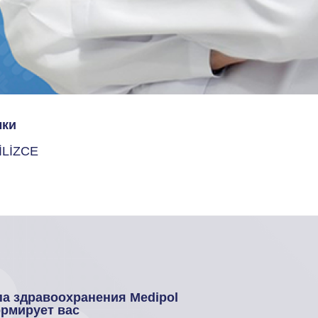
ки
İLİZCE
па здравоохранения Medipol
рмирует вас