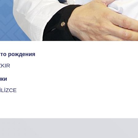
то рождения
KIR
ки
İLİZCE