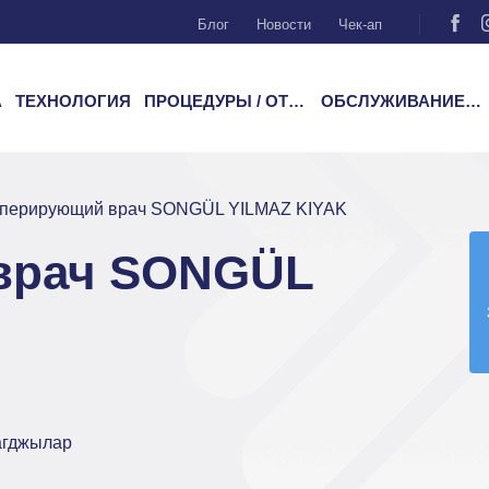
Блог
Новости
Чек-ап
А
ТЕХНОЛОГИЯ
ПРОЦЕДУРЫ / ОТДЕЛЕНИЯ
ОБСЛУЖИВАНИЕ ПАЦИЕНТОВ
перирующий врач SONGÜL YILMAZ KIYAK
врач SONGÜL
агджылар