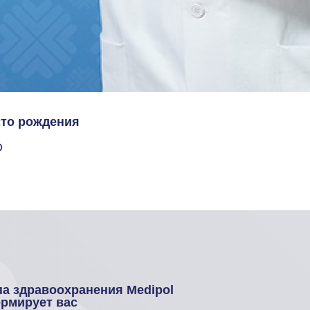
то рождения
D
па здравоохранения Medipol
рмирует вас