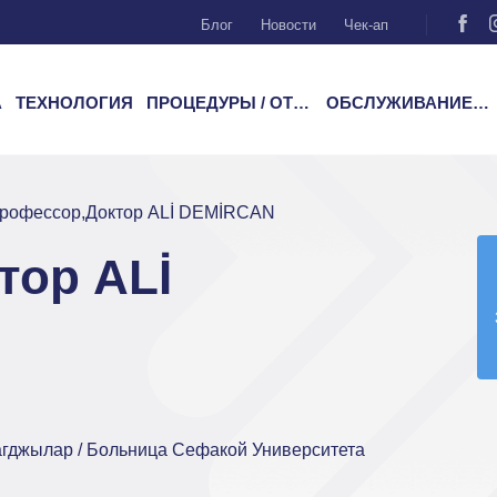
Блог
Новости
Чек-ап
А
ТЕХНОЛОГИЯ
ПРОЦЕДУРЫ / ОТДЕЛЕНИЯ
ОБСЛУЖИВАНИЕ ПАЦИЕНТОВ
рофессор,Доктор ALİ DEMİRCAN
тор ALİ
агджылар / Больница Сефакой Университета