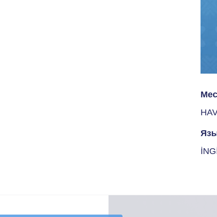
Мес
HA
Язы
İNG