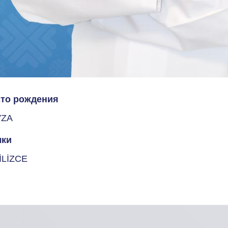
то рождения
VZA
ки
İLİZCE