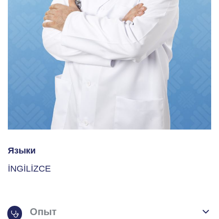
Языки
İNGİLİZCE
Опыт