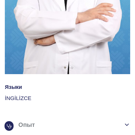
Языки
İNGİLİZCE
Опыт