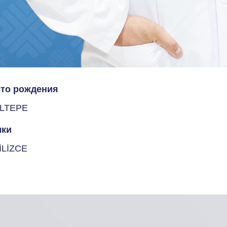
то рождения
ILTEPE
ки
İLİZCE