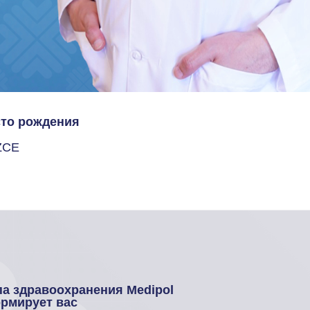
то рождения
ZCE
па здравоохранения Medipol
рмирует вас