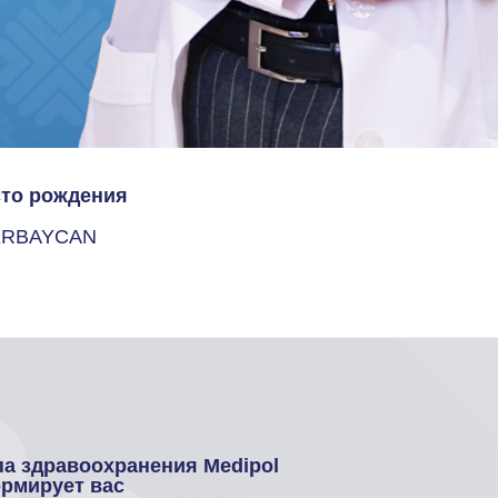
то рождения
ERBAYCAN
па здравоохранения Medipol
рмирует вас