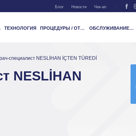
Блог
Новости
Чек-ап
А
ТЕХНОЛОГИЯ
ПРОЦЕДУРЫ / ОТДЕЛЕНИЯ
ОБСЛУЖИВАНИЕ ПАЦИЕНТОВ
рач-специалист NESLİHAN İÇTEN TÜREDİ
ст NESLİHAN