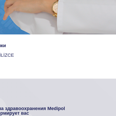
ки
İLİZCE
па здравоохранения Medipol
рмирует вас