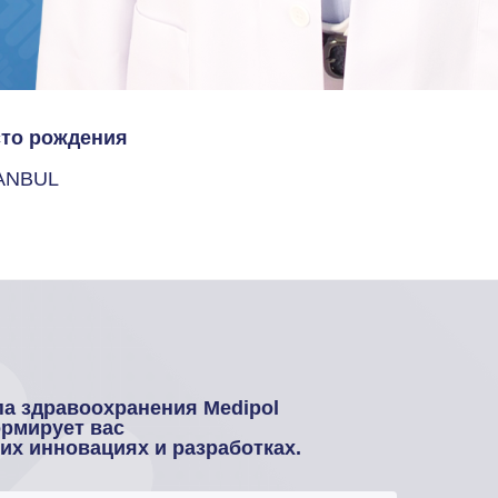
то рождения
ANBUL
па здравоохранения Medipol
рмирует вас
оих инновациях и разработках.