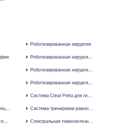
Роботизированная хирургия
афия
Роботизированная хирургия для лечения апн
Роботизированная хирургия почек
Роботизированная хирургия при раке предст
Система Clear Petra для гибкой уретерорено
ляцией интенсивности (IMRT)
Система тренировки равновесия Biodex
ическая ангиография
Спектральная томосинтезная цифровая мам