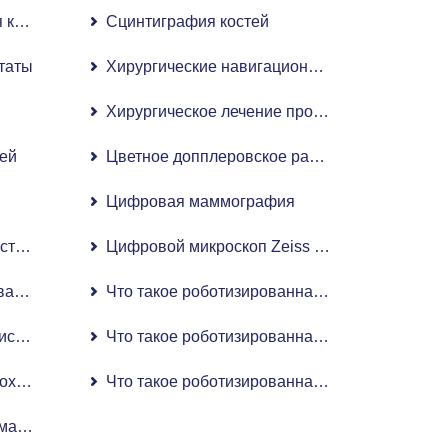
кардиологическая ангиографическая система с плоскопан
Сцинтиграфия костей
таты
Хирургические навигационные системы Stealt
льным детектором
и
Хирургическое лечение простаты методом H
ей
Цветное допплеровское радиологическое 4D
Цифровая маммография
тва роботизированной хирургии в гинекологии
Цифровой микроскоп Zeiss Artevo 800
нной хирургии при заболеваниях уха, горла и носа (ЛОР)
Что такое роботизированная операция по зам
исти и руки
Что такое роботизированная операция по зам
охирургия: операция на сердце с роботизированной ассист
Что такое роботизированная хирургия ожирен
ма кровати Anymov