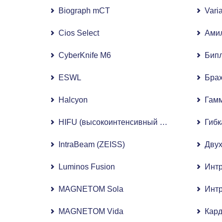
Biograph mCT
Vari
Cios Select
Ами
CyberKnife M6
Бипл
ESWL
Бра
Halcyon
Гам
HIFU (высокоинтенсивный сфокусированный
Гибк
IntraBeam (ZEISS)
Двух
Luminos Fusion
Интр
MAGNETOM Sola
Инт
MAGNETOM Vida
Кар