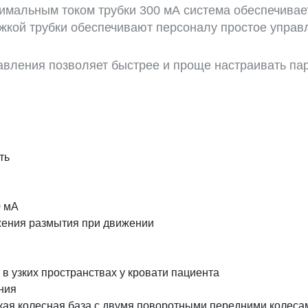
имальным током трубки 300 мА система обеспечивае
кой трубки обеспечивают персоналу простое управ
авления позволяет быстрее и проще настраивать па
ть
0 мА
жения размытия при движении
в узких пространствах у кровати пациента
ния
кая колесная база с двумя поворотными передними колеса