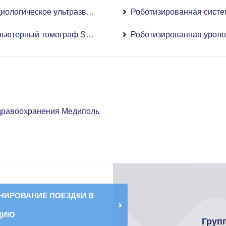
иологическое ультразвуковое исследование
Роботизированная систе
д контролем МРТ
пьютерный томограф SOMATOM Force
Роботизированная уроло
здравоохранения Медиполь
НИРОВАНИЕ ПОЕЗДКИ В
ЦИЮ
Груп