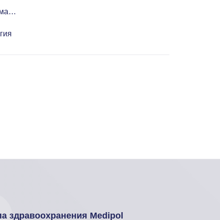
ма ходьбы Lokomat
гия
па здравоохранения Medipol