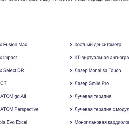
ix Fusion Max
Костный денситометр
)
ix Impact
КТ-виртуальная ангиогр
56-срезовая КТ)
ix Select DR
Лазер Monalisa Touch
афия (МРТ 3,0 Тл)
 CT
Лазер Smile Pro
n E8 Expert
ATOM go.All
Лучевая терапия
ATOM Perspective
Лучевая терапия с моду
ia Evo Excel
Моноплановая кардиолог