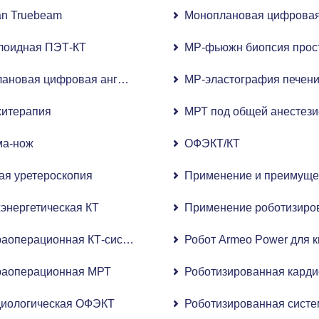
an Truebeam
Моноплановая цифровая 
лоидная ПЭТ-КТ
МР-фьюжн биопсия прос
ановая цифровая ангиографическая система с плоскопане
МР-эластография печен
хитерапия
МРТ под общей анестези
ма-нож
ОФЭКТ/КТ
 ультразвук)
ая уретероскопия
Применение и преимущес
энергетическая КТ
Применение роботизирова
аоперационная КТ-система визуализации O-ARM
Робот Armeo Power для к
раоперационная МРТ
Роботизированная карди
диологическая ОФЭКТ
Роботизированная систе