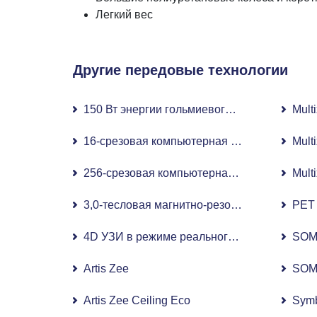
Легкий вес
Другие передовые технологии
150 Вт энергии гольмиевого лазера
Mult
16-срезовая компьютерная томография (КТ
Mult
256-срезовая компьютерная томография (2
Mult
3,0-тесловая магнитно-резонансная томогр
PET
4D УЗИ в режиме реального времени Voluso
SOM
Artis Zee
SOM
Artis Zee Ceiling Eco
Symb