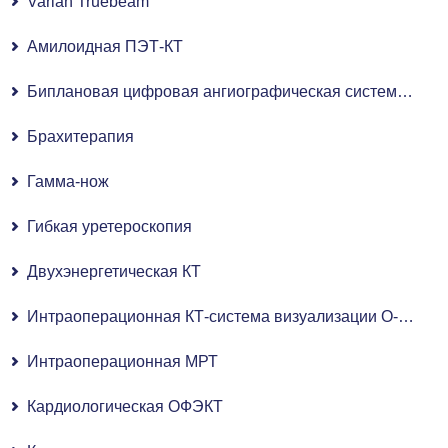
Varian Truebeam
Амилоидная ПЭТ-КТ
Биплановая цифровая ангиографическая система с плоскопанельным детектором
Брахитерапия
Гамма-нож
Гибкая уретероскопия
Двухэнергетическая КТ
Интраоперационная КТ-система визуализации O-ARM
Интраоперационная МРТ
Кардиологическая ОФЭКТ