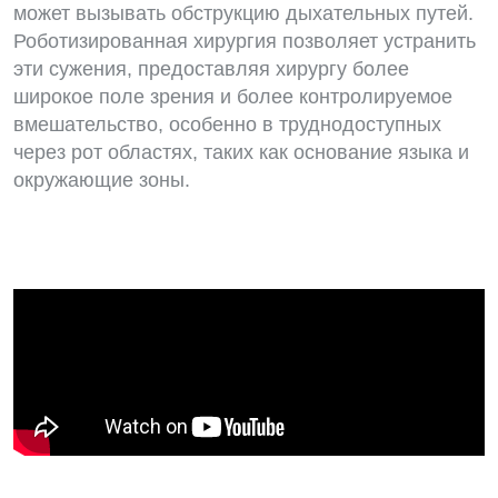
может вызывать обструкцию дыхательных путей.
Роботизированная хирургия позволяет устранить
эти сужения, предоставляя хирургу более
широкое поле зрения и более контролируемое
вмешательство, особенно в труднодоступных
через рот областях, таких как основание языка и
окружающие зоны.