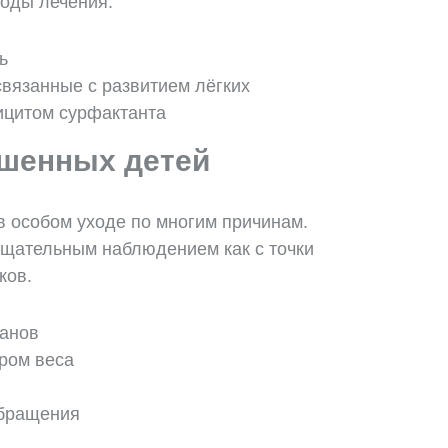
оды лечения.
ь
связанные с развитием лёгких
ицитом сурфактанта
шенных детей
 особом уходе по многим причинам.
тщательным наблюдением как с точки
ков.
ганов
ром веса
обращения