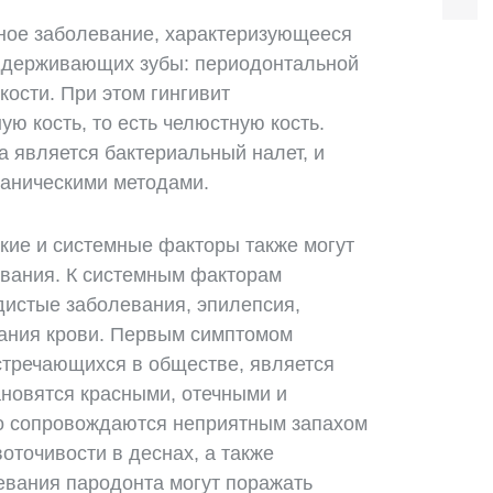
ное заболевание, характеризующееся
оддерживающих зубы: периодонтальной
кости. При этом гингивит
ю кость, то есть челюстную кость.
 является бактериальный налет, и
ханическими методами.
ские и системные факторы также могут
евания. К системным факторам
удистые заболевания, эпилепсия,
ания крови. Первым симптомом
стречающихся в обществе, является
ановятся красными, отечными и
о сопровождаются неприятным запахом
оточивости в деснах, а также
евания пародонта могут поражать