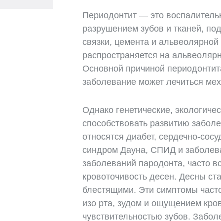
Периодонтит — это воспалитель
разрушением зубов и тканей, п
связки, цемента и альвеолярной 
распространяется на альвеолярну
Основной причиной периодонтита
заболевание может лечиться ме
Однако генетические, экологиче
способствовать развитию забол
относятся диабет, сердечно-сос
синдром Дауна, СПИД и заболев
заболеваний пародонта, часто в
кровоточивость десен. Десны ст
блестящими. Эти симптомы част
изо рта, зудом и ощущением кров
чувствительностью зубов. Забол