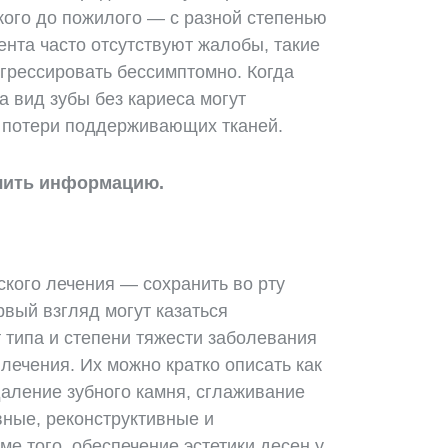
кого до пожилого — с разной степенью
ента часто отсутствуют жалобы, такие
огрессировать бессимптомно. Когда
 вид зубы без кариеса могут
а потери поддерживающих тканей.
чить информацию.
кого лечения — сохранить во рту
рвый взгляд могут казаться
 типа и степени тяжести заболевания
ечения. Их можно кратко описать как
даление зубного камня, сглаживание
вные, реконструктивные и
е того, обеспечение эстетики десен у