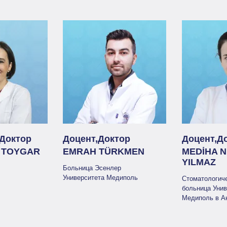
Доктор
Доцент,Доктор
Доцент,Д
U TOYGAR
EMRAH TÜRKMEN
MEDİHA N
YILMAZ
Больница Эсенлер
Университета Медиполь
Стоматологич
больница Унив
Медиполь в А